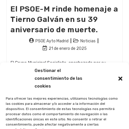
El PSOE-M rinde homenaje a
Tierno Galván en su 39
aniversario de muerte.
Autor
Categoría
PSOE Ayto Madrid
Noticias
de
de
Última
21 de enero de 2025
la
la
modificación
entrada:
entrada:
de
El Grupo Municipal Socialista, encabezada por su
la
portavoz Reyes Maroto, asistió al cementerio de la
Gestionar el
entrada:
Almudena en recuerdo al "viejo profesor". Reyes
consentimiento de las
Maroto ensalzó la figura de Enrique Tierno Galván…
cookies
El
Continuar Leyendo
Para ofrecer las mejores experiencias, utilizamos tecnologías como
PSOE-
las cookies para almacenar y/o acceder a la información del
M
dispositivo. El consentimiento de estas tecnologías nos permitirá
Rinde
procesar datos como el comportamiento de navegación o las
Homenaje
A
identificaciones únicas en este sitio. No consentir o retirar el
Tierno
consentimiento, puede afectar negativamente a ciertas
Galván