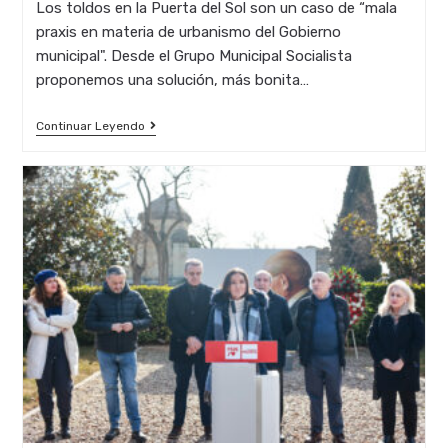
Los toldos en la Puerta del Sol son un caso de “mala
la
praxis en materia de urbanismo del Gobierno
entrada:
municipal". Desde el Grupo Municipal Socialista
proponemos una solución, más bonita…
Sombras
Continuar Leyendo
Efímeras
Para
La
Puerta
Del
Sol,
La
Propuesta
Del
PSOE
Buena,
Bonita
Y
Barata