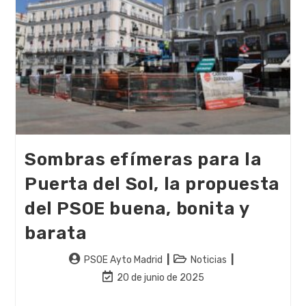
Baobab
En
Lavapiés
Tras
Llevar
El
Caso
A
La
Fiscalía
Sombras efímeras para la
Puerta del Sol, la propuesta
del PSOE buena, bonita y
barata
Autor
Categoría
PSOE Ayto Madrid
Noticias
de
de
Última
20 de junio de 2025
la
la
modificación
entrada:
entrada:
de