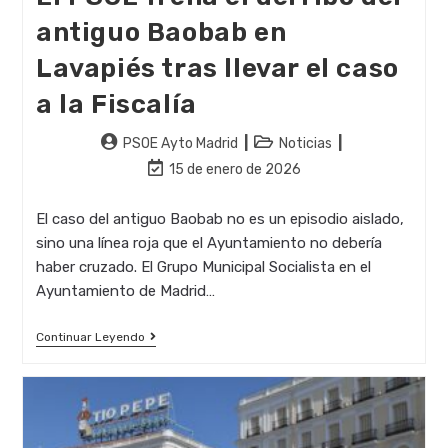
antiguo Baobab en
Lavapiés tras llevar el caso
a la Fiscalía
Autor
Categoría
PSOE Ayto Madrid
Noticias
de
de
Última
15 de enero de 2026
la
la
modificación
entrada:
entrada:
de
El caso del antiguo Baobab no es un episodio aislado,
la
sino una línea roja que el Ayuntamiento no debería
entrada:
haber cruzado. El Grupo Municipal Socialista en el
Ayuntamiento de Madrid…
El
Continuar Leyendo
PSOE
Frena
El
Derribo
Del
Antiguo