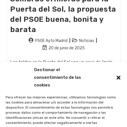
Puerta del Sol, la propuesta
del PSOE buena, bonita y
barata
Autor
Categoría
PSOE Ayto Madrid
Noticias
de
de
Última
20 de junio de 2025
la
la
modificación
entrada:
entrada:
de
Los toldos en la Puerta del Sol son un caso de “mala
la
praxis en materia de urbanismo del Gobierno
Gestionar el
entrada:
municipal". Desde el Grupo Municipal Socialista
consentimiento de las
proponemos una solución, más bonita…
cookies
Sombras
Continuar Leyendo
Para ofrecer las mejores experiencias, utilizamos tecnologías como
Efímeras
las cookies para almacenar y/o acceder a la información del
Para
dispositivo. El consentimiento de estas tecnologías nos permitirá
La
procesar datos como el comportamiento de navegación o las
Puerta
identificaciones únicas en este sitio. No consentir o retirar el
Del
Sol,
consentimiento, puede afectar negativamente a ciertas