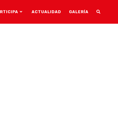
RTICIPA
ACTUALIDAD
GALERÍA
ALTERNAR
BÚSQUEDA
DE
LA
WEB