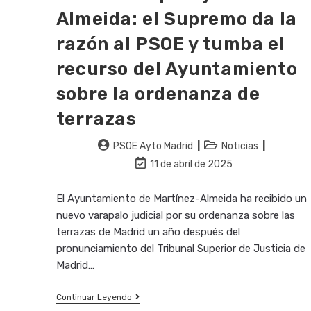
Almeida: el Supremo da la
razón al PSOE y tumba el
recurso del Ayuntamiento
sobre la ordenanza de
terrazas
Autor
Categoría
PSOE Ayto Madrid
Noticias
de
de
Última
11 de abril de 2025
la
la
modificación
entrada:
entrada:
de
El Ayuntamiento de Martínez-Almeida ha recibido un
la
nuevo varapalo judicial por su ordenanza sobre las
entrada:
terrazas de Madrid un año después del
pronunciamiento del Tribunal Superior de Justicia de
Madrid…
Nuevo
Continuar Leyendo
Varapalo