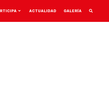
RTICIPA
ACTUALIDAD
GALERÍA
ALTERNAR
BÚSQUEDA
DE
LA
WEB