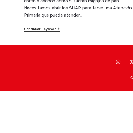
abren a cachos como si fueran migajas de pan.
entrada:
Necesitamos abrir los SUAP para tener una Atención
Primaria que pueda atender…
El
Continuar Leyendo
PSOE
Exige
La
Recuperación
Y
Reapertura
Inmediata
De
Los
Servicio
C
De
Urgencias
De
Atención
Primaria
En
Madrid