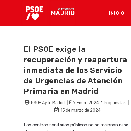
Ir
al
INICIO
contenido
El PSOE exige la
recuperación y reapertura
inmediata de los Servicio
de Urgencias de Atención
Primaria en Madrid
Autor
Categoría
PSOE Ayto Madrid
Enero 2024
/
Propuestas
de
de
Última
15 de marzo de 2024
la
la
modificación
entrada:
entrada:
de
Los centros sanitarios públicos no se racionan ni se
la