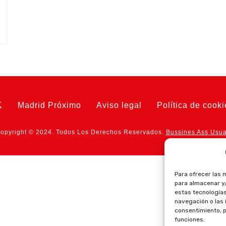
Madrid Próximo
Aviso legal
Política de cook
opyright © 2024. Todos Los Derechos Reservados.
Bussines Ass Usua
Para ofrecer las 
para almacenar y/
estas tecnología
navegación o las i
consentimiento, p
funciones.