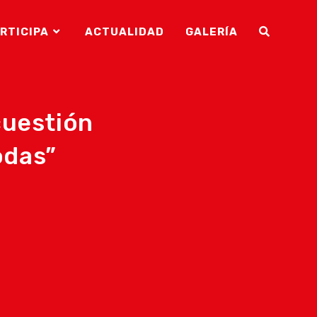
RTICIPA
ACTUALIDAD
GALERÍA
ALTERNAR
BÚSQUEDA
cuestión
odas”
DE
LA
WEB