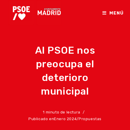
Ir
al
MENÚ
contenido
Al PSOE nos
preocupa el
deterioro
municipal
1 minuto de lectura
Publicado en
Enero 2024
/
Propuestas