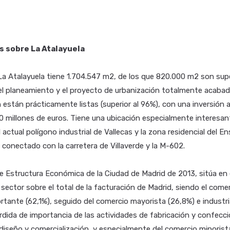
s sobre La Atalayuela
La Atalayuela tiene 1.704.547 m2, de los que 820.000 m2 son supe
 el planeamiento y el proyecto de urbanización totalmente acaba
 están prácticamente listas (superior al 96%), con una inversión
80 millones de euros. Tiene una ubicación especialmente interesan
 actual polígono industrial de Vallecas y la zona residencial del 
á conectado con la carretera de Villaverde y la M-602.
e Estructura Económica de la Ciudad de Madrid de 2013, sitúa en e
 sector sobre el total de la facturación de Madrid, siendo el comer
tante (62,1%), seguido del comercio mayorista (26,8%) e industria
érdida de importancia de las actividades de fabricación y confecc
diseño y comercialización, y especialmente del comercio minoris