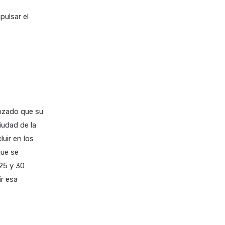
pulsar el
anzado que su
iudad de la
uir en los
que se
 25 y 30
ir esa