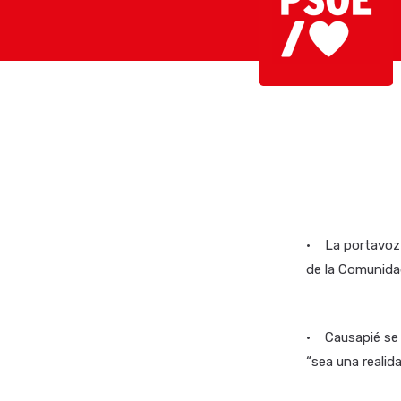
• La portavoz 
de la Comunid
• Causapié se 
“sea una realid