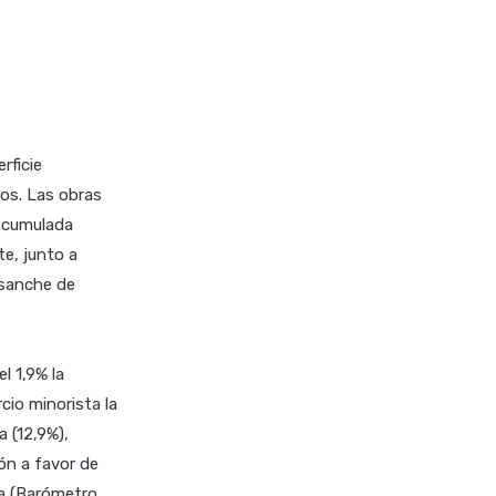
rficie
dos. Las obras
 acumulada
te, junto a
Ensanche de
l 1,9% la
cio minorista la
 (12,9%),
ión a favor de
ta (Barómetro