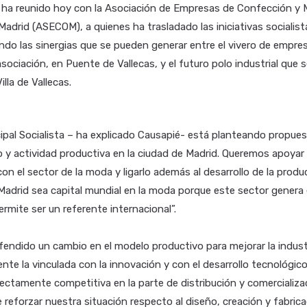
 ha reunido hoy con la Asociación de Empresas de Confección y 
drid (ASECOM), a quienes ha trasladado las iniciativas socialist
ndo las sinergias que se pueden generar entre el vivero de empre
sociación, en Puente de Vallecas, y el futuro polo industrial que 
illa de Vallecas.
ipal Socialista – ha explicado Causapié- está planteando propue
y actividad productiva en la ciudad de Madrid. Queremos apoyar l
con el sector de la moda y ligarlo además al desarrollo de la prod
adrid sea capital mundial en la moda porque este sector genera
ermite ser un referente internacional”.
endido un cambio en el modelo productivo para mejorar la indust
e la vinculada con la innovación y con el desarrollo tecnológico
ectamente competitiva en la parte de distribución y comercializa
 reforzar nuestra situación respecto al diseño, creación y fabricac