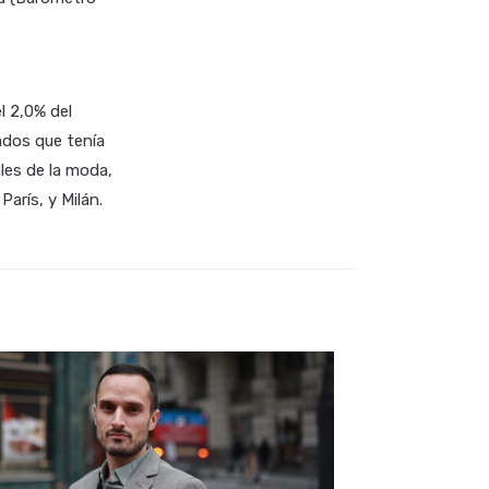
l 2,0% del
ados que tenía
les de la moda,
arís, y Milán.