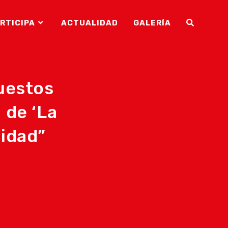
RTICIPA
ACTUALIDAD
GALERÍA
ALTERNAR
BÚSQUEDA
uestos
 de ‘La
DE
lidad”
LA
WEB